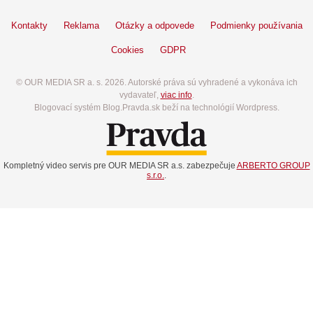
Kontakty
Reklama
Otázky a odpovede
Podmienky používania
Cookies
GDPR
© OUR MEDIA SR a. s. 2026. Autorské práva sú vyhradené a vykonáva ich
vydavateľ,
viac info
.
Blogovací systém Blog.Pravda.sk beží na technológií Wordpress.
Kompletný video servis pre OUR MEDIA SR a.s. zabezpečuje
ARBERTO GROUP
s.r.o.
.