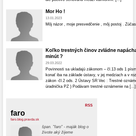
Mor Ho !
13.01.2023
Môj názor , moje presvedčenie , môj postoj . Zúčas
Koľko trestných činov zvládne napácha
minút ?
29.03.2022
Povinnosti sa ukladajú zákonom – čl.13 ods 1 pís
konať iba na základe ústavy, v jej medziach a v r
zákon -čl.2 ods. 2 Ústavy SR Vec : Trestné oznáme
úradnička PZ ) Podávam trestné oznámenie na [...]
RSS
faro
faro.blog.pravda.sk
špan. "faro" - maják blog o
živote aký žijeme