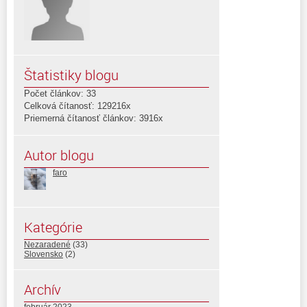
Štatistiky blogu
Počet článkov: 33
Celková čítanosť: 129216x
Priemerná čítanosť článkov: 3916x
Autor blogu
faro
Kategórie
Nezaradené
(33)
Slovensko
(2)
Archív