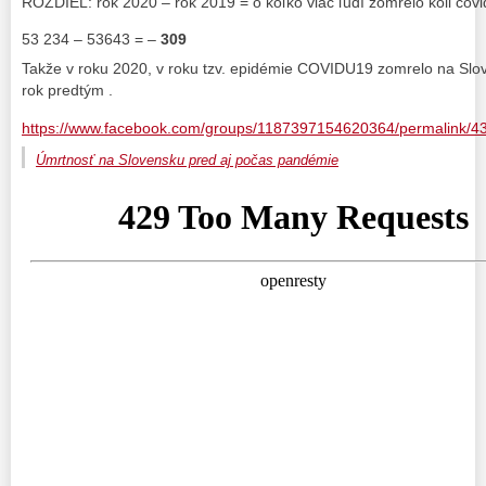
ROZDIEL: rok 2020 – rok 2019 = o koľko viac ľudí zomrelo kôli cov
53 234 – 53643 = –
309
Takže v roku 2020, v roku tzv. epidémie COVIDU19 zomrelo na Sl
rok predtým .
https://www.facebook.com/groups/1187397154620364/permalink/
Úmrtnosť na Slovensku pred aj počas pandémie