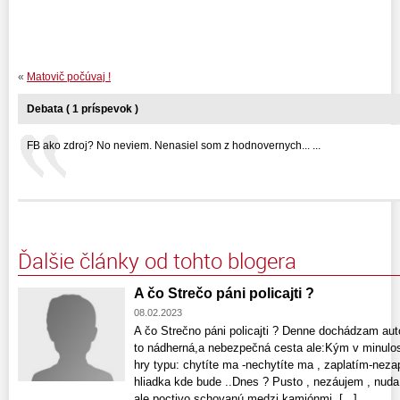
«
Matovič počúvaj !
Debata ( 1 príspevok )
FB ako zdroj? No neviem. Nenasiel som z hodnovernych... ...
Ďalšie články od tohto blogera
A čo Strečo páni policajti ?
08.02.2023
A čo Strečno páni policajti ? Denne dochádzam auto
to nádherná,a nebezpečná cesta ale:Kým v minulos
hry typu: chytíte ma -nechytíte ma , zaplatím-nezap
hliadka kde bude ..Dnes ? Pusto , nezáujem , nuda
ale poctivo schovanú medzi kamiónmi. [...]