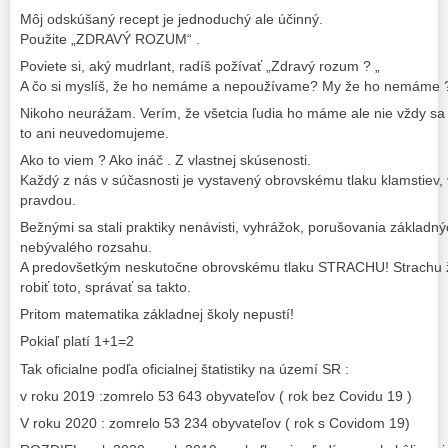
Môj odskúšaný recept je jednoduchý ale účinný.
Použite „ZDRAVÝ ROZUM“ .
Poviete si, aký mudrlant, radíš požívať „Zdravý rozum ? „
A čo si myslíš, že ho nemáme a nepoužívame? My že ho nemáme ?
Nikoho neurážam. Verím, že všetcia ľudia ho máme ale nie vždy sa 
to ani neuvedomujeme.
Ako to viem ? Ako ináč . Z vlastnej skúsenosti.
Každý z nás v súčasnosti je vystavený obrovskému tlaku klamstiev,
pravdou.
Bežnými sa stali praktiky nenávisti, vyhrážok, porušovania základn
nebývalého rozsahu.
A predovšetkým neskutočne obrovskému tlaku STRACHU! Strachu
robiť toto, správať sa takto.
Pritom matematika základnej školy nepustí!
Pokiaľ platí 1+1=2
Tak oficialne podľa oficialnej štatistiky na území SR :
v roku 2019 :zomrelo 53 643 obyvateľov ( rok bez Covidu 19 )
V roku 2020 : zomrelo 53 234 obyvateľov ( rok s Covidom 19)