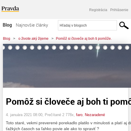
Registrácia
Prihlásenie
Blog
Najnovšie články
Najčítanejšie články
Blog
>
o živote aký žijeme
>
Pomôž si človeče aj boh ti pomôže.
Najkomentovanejšie články
Zoznam blogov
Komerčné blogy
Pomôž si človeče aj boh ti pom
4. januára 2021 08:00
, Prečítané 2 778x,
faro
,
Nezaradené
Toto staré, vekmi preverené porekadlo platilo v minulosti a platí aj
ťažkých časoch sa ľahko povie ale ako to spraviť ?